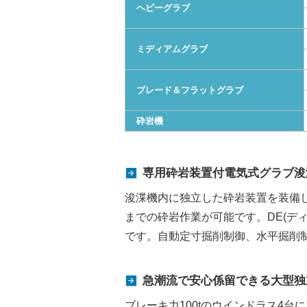
ヘビーグラブ
ミディアムグラブ
ブレード＆フラットグラブ
砕岩機
専用砕岩装置付電気式グラブ浚
浚渫機内に独立した砕岩装置を装備し
までの砕岩作業が可能です。DE(デ
です。自動定寸掘削制御、水平掘削
急潮流で安心係留できる大型独
ブレーキ力100tのウインドラス4